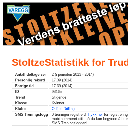
StoltzeStatistikk for Tru
Antall deltagelser
2 (i perioden 2013 - 2014)
Personlig rekord
17.39 (2014)
Forrige tid
17.39 (2014)
ID
98165
Trend
Stigende
Klasse
Kvinner
Klubb
Odfjell Drilling
SMS Treningslogg
0
treninger registrert!
Trykk her
for registrerin
mobilnummeret ditt, så du kan begynne å bru
SMS Treningsloggen!