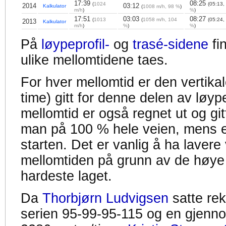
17:39
08:25
(
1024
(05:13,
2014
03:12
Kalkulator
(
1008 m/h, 98 %
)
m/h
)
%
)
17:51
03:03
08:27
(
1013
(
1058 m/h, 104
(05:24,
2013
Kalkulator
m/h
)
%
)
%
)
På
løypeprofil-
og
trasé-sidene
fi
ulike mellomtidene taes.
For hver mellomtid er den vertikal
time) gitt for denne delen av løyp
mellomtid er også regnet ut og gitt
man på 100 % hele veien, mens en
starten. Det er vanlig å ha lavere 
mellomtiden på grunn av de høye
hardeste laget.
Da
Thorbjørn Ludvigsen
satte re
serien 95-99-95-115 og en gjennom