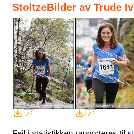
StoltzeBilder av Trude I
Feil i statistikken rapporteres til
s