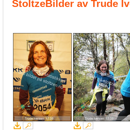
StoltzeBilder av Trude I