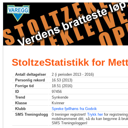
StoltzeStatistikk for Met
Antall deltagelser
2 (i perioden 2013 - 2016)
Personlig rekord
16.53 (2013)
Forrige tid
18.51 (2016)
ID
97456
Trend
Synkende
Klasse
Kvinner
Klubb
Spreke fjellhøns fra Godvik
SMS Treningslogg
0
treninger registrert!
Trykk her
for registrerin
mobilnummeret ditt, så du kan begynne å bru
SMS Treningsloggen!