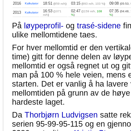
2016
18:51
03:15
09:08
Kalkulator
(
959 m/h
)
(
993 m/h, 103 %
)
(05:53,
16:53
02:47
07:35
(
1071
(
1159 m/h,
108
(04:48,
2013
Kalkulator
m/h
)
%
)
%
)
På
løypeprofil-
og
trasé-sidene
fi
ulike mellomtidene taes.
For hver mellomtid er den vertikal
time) gitt for denne delen av løyp
mellomtid er også regnet ut og gitt
man på 100 % hele veien, mens en
starten. Det er vanlig å ha lavere 
mellomtiden på grunn av de høye
hardeste laget.
Da
Thorbjørn Ludvigsen
satte re
serien 95-99-95-115 og en gjennom