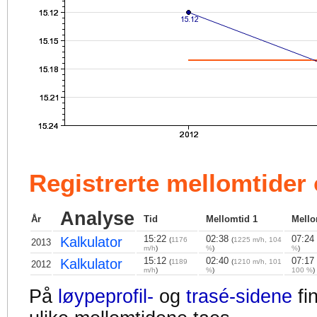
Registrerte mellomtider
Analyse
År
Tid
Mellomtid 1
Mello
15:22
02:38
07:24
Kalkulator
(
1176
(
1225 m/h, 104
2013
m/h
)
%
)
%
)
15:12
02:40
07:17
Kalkulator
(
1189
(
1210 m/h, 101
2012
m/h
)
%
)
100 %
)
På
løypeprofil-
og
trasé-sidene
fi