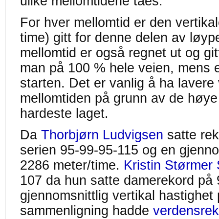
ulike mellomtidene taes.
For hver mellomtid er den vertikal
time) gitt for denne delen av løyp
mellomtid er også regnet ut og gitt
man på 100 % hele veien, mens en
starten. Det er vanlig å ha lavere 
mellomtiden på grunn av de høye
hardeste laget.
Da
Thorbjørn Ludvigsen
satte re
serien 95-99-95-115 og en gjennom
2286 meter/time.
Kristin Størmer 
107 da hun satte damerekord på 
gjennomsnittlig vertikal hastighet
sammenligning hadde
verdensrek