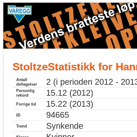
StoltzeStatistikk for Ha
Antall
2 (i perioden 2012 - 201
deltagelser
Personlig
15.12 (2012)
rekord
15.22 (2013)
Forrige tid
94665
ID
Synkende
Trend