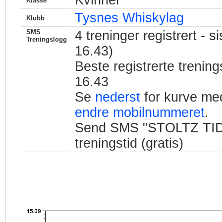
Kvinner
Klasse
Tysnes Whiskylag
Klubb
SMS
4
treninger registrert - si
Treningslogg
16.43)
Beste registrerte trenin
16.43
Se
nederst
for kurve med
endre mobilnummeret
.
Send SMS "STOLTZ TID" t
treningstid (gratis)