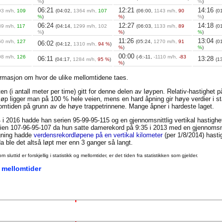
%
)
%
)
06:21
12:21
14:16
93 m/h,
109
(04:02,
1364 m/h,
107
(06:00,
1143 m/h,
90
(0
%
)
%
)
%
)
06:24
12:27
14:18
89 m/h,
117
(04:14,
1299 m/h, 102
(06:03,
1133 m/h,
89
(0
%
)
%
)
%
)
11:26
13:04
60 m/h,
127
(05:24,
1270 m/h,
91
(0
06:02
(04:12,
1310 m/h,
94 %
)
%
)
%
)
00:00
98 m/h,
126
(-6:-11,
-1110 m/h,
-83
06:11
13:28
(04:17,
1284 m/h,
95 %
)
(1
%
)
ormasjon om hvor de ulike mellomtidene taes.
en (i antall meter per time) gitt for denne delen av løypen. Relativ-hastighet 
t løp ligger man på 100 % hele veien, mens en hard åpning gir høye verdier i st
llomtiden på grunn av de høye trappetrinnene. Mange åpner i hardeste laget.
 i 2016 hadde han serien 95-99-95-115 og en gjennomsnittlig vertikal hastigh
en 107-96-95-107 da hun satte damerekord på 9:35 i 2013 med en gjennomsnit
igning hadde
verdensrekordløpene på en vertikal kilometer
(per 1/8/2014) hasti
 ble det altså løpt mer enn 3 ganger så langt.
uttid er forskjellig i statistikk og mellomtider, er det tiden fra statistikken som gjelder.
 mellomtider