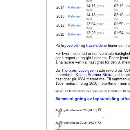
m/h
)
%
)
14:16
02:19
(
1267
(
13
2014
Kalkulator
m/h
)
%
)
14:18
02:10
(
1264
(
14
2013
Kalkulator
m/h
)
%
)
13:04
01:50
(
1383
(
17
2012
Kalkulator
m/h
)
%
)
13:28
01:54
(
1342
(
16
2011
Kalkulator
m/h
)
%
)
På
løypeprofil-
og
trasé-sidene
finner du inf
For hver mellomtid er den vertikale hastighet
også regnet ut og gitt i prosent. For et jevn
å ha lavere vertikal hastighet for den 3. me
Da
Thorbjørn Ludvigsen
satte rekord på 7.54
meter/time.
Kristin Størmer Steira
hadde seri
hastighet på 1884 meter/time. Til sammenl
1967 meter/time og 1630 meter/time - men da
Merk! Det forekommer feil i noen av mellomtidene. Dersom sl
Sammenligning av løpsutvikling utfra
Jarl Ingebrethsen 2025 (18:06)
Jarl Ingebrethsen 2018 (16:07)