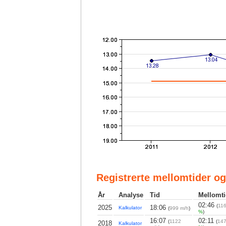
Registrerte mellomtider og
År
Analyse
Tid
Mellomti
02:46
(
11
2025
18:06
Kalkulator
(
999 m/h
)
%
)
16:07
02:11
(
1122
(
147
2018
Kalkulator