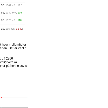
1:55,
1302 m/h, 102
1:51,
1349 m/h,
106
1:38,
1528 m/h,
110
3:28,
185 m/h,
13 %
)
på hver mellomtid er
arten. Det er vanlig
et på 2286
tlig vertikal
ghet på henholdsvis