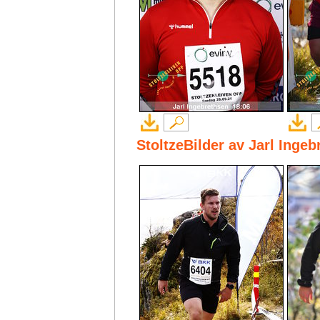
StoltzeBilder av Jarl Inge