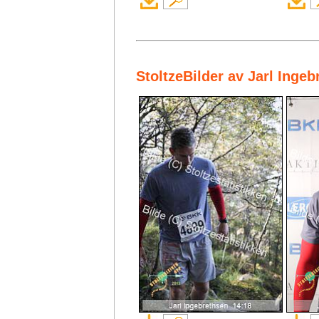
StoltzeBilder av Jarl Inge