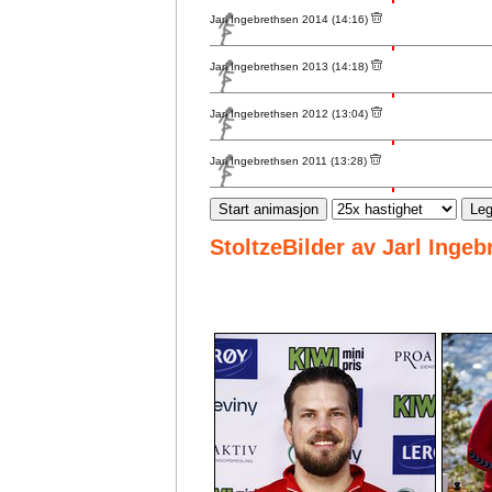
Jarl Ingebrethsen 2014 (14:16)
Jarl Ingebrethsen 2013 (14:18)
Jarl Ingebrethsen 2012 (13:04)
Jarl Ingebrethsen 2011 (13:28)
Start animasjon
Leg
StoltzeBilder av Jarl Inge