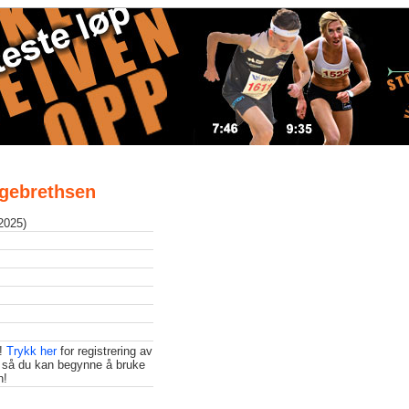
Ingebrethsen
 2025)
t!
Trykk her
for registrering av
 så du kan begynne å bruke
n!