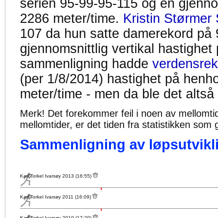
serien 95-99-95-115 og en gjennom
2286 meter/time.
Kristin Størmer 
107 da hun satte damerekord på 
gjennomsnittlig vertikal hastighet
sammenligning hadde
verdensrek
(per 1/8/2014) hastighet på henh
meter/time - men da ble det altså
Merk! Det forekommer feil i noen av mellomtiden
mellomtider, er det tiden fra statistikken som g
Sammenligning av løpsutvikli
Karl Torkel Ivarsøy 2013 (16:55)
Karl Torkel Ivarsøy 2011 (16:09)
Karl Torkel Ivarsøy 2010 (17:20)