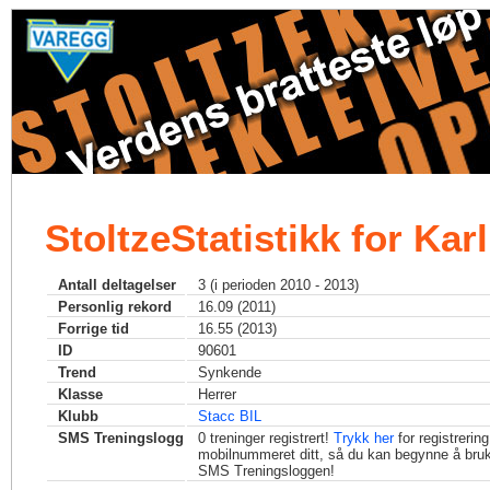
StoltzeStatistikk for Kar
Antall deltagelser
3 (i perioden 2010 - 2013)
Personlig rekord
16.09 (2011)
Forrige tid
16.55 (2013)
ID
90601
Trend
Synkende
Klasse
Herrer
Klubb
Stacc BIL
SMS Treningslogg
0
treninger registrert!
Trykk her
for registrerin
mobilnummeret ditt, så du kan begynne å bru
SMS Treningsloggen!