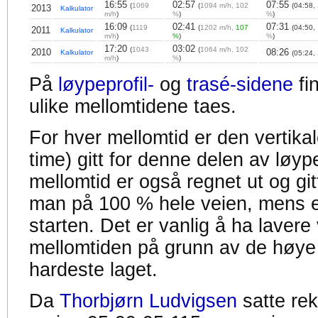
16:55
02:57
07:55
(
1069
(
1094 m/h, 102
(04:58,
2013
Kalkulator
m/h
)
%
)
%
)
16:09
02:41
07:31
(
1119
(
1202 m/h,
107
(04:50,
2011
Kalkulator
m/h
)
%
)
%
)
17:20
03:02
(
1043
(
1064 m/h, 102
2010
08:26
Kalkulator
(05:24,
m/h
)
%
)
På
løypeprofil-
og
trasé-sidene
fi
ulike mellomtidene taes.
For hver mellomtid er den vertikal
time) gitt for denne delen av løyp
mellomtid er også regnet ut og gitt
man på 100 % hele veien, mens en
starten. Det er vanlig å ha lavere 
mellomtiden på grunn av de høye
hardeste laget.
Da
Thorbjørn Ludvigsen
satte re