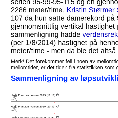
serien 95-99-95-115 og en gjennom
2286 meter/time.
Kristin Størmer 
107 da hun satte damerekord på 
gjennomsnittlig vertikal hastighet
sammenligning hadde
verdensrek
(per 1/8/2014) hastighet på henh
meter/time - men da ble det altså
Merk! Det forekommer feil i noen av mellomtiden
mellomtider, er det tiden fra statistikken som g
Sammenligning av løpsutvikli
Hege Frantzen Iversen 2013 (18:18)
Hege Frantzen Iversen 2010 (20:35)
Hege Frantzen Iversen 2009 (18:32)