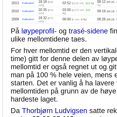
18:18
08:12
(
988
(05:20,
2013
02:52
Kalkulator
(
1126 m/h,
113 %
)
m/h
)
%
)
20:35
03:00
(
878
(
1076 m/h,
122
2010
09:19
Kalkulator
(06:19,
m/h
)
%
)
18:32
(
975
2009
00:00
08:28
Kalkulator
(
0 m/h,
0 %
)
(08:28,
m/h
)
På
løypeprofil-
og
trasé-sidene
fi
ulike mellomtidene taes.
For hver mellomtid er den vertikal
time) gitt for denne delen av løyp
mellomtid er også regnet ut og gitt
man på 100 % hele veien, mens en
starten. Det er vanlig å ha lavere 
mellomtiden på grunn av de høye
hardeste laget.
Da
Thorbjørn Ludvigsen
satte re