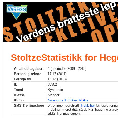
StoltzeStatistikk for He
Antall deltagelser
4 (i perioden 2009 - 2013)
Personlig rekord
17.17 (2011)
Forrige tid
18.18 (2013)
ID
89902
Trend
Synkende
Klasse
Kvinner
Klubb
Norengros K J Brusdal A/s
SMS Treningslogg
0
treninger registrert!
Trykk her
for registrerin
mobilnummeret ditt, så du kan begynne å bru
SMS Treningsloggen!