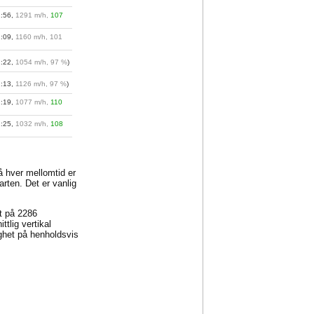
1:56,
1291 m/h,
107
2:09,
1160 m/h, 101
2:22,
1054 m/h, 97 %
)
2:13,
1126 m/h, 97 %
)
2:19,
1077 m/h,
110
2:25,
1032 m/h,
108
på hver mellomtid er
arten. Det er vanlig
et på 2286
tlig vertikal
ghet på henholdsvis