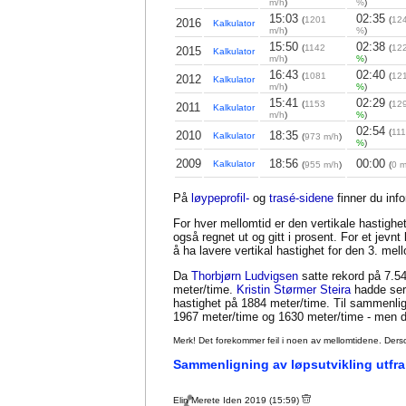
m/h
)
%
)
15:03
02:35
(
1201
(
124
2016
Kalkulator
m/h
)
%
)
15:50
02:38
(
1142
(
12
2015
Kalkulator
m/h
)
%
)
16:43
02:40
(
1081
(
12
2012
Kalkulator
m/h
)
%
)
15:41
02:29
(
1153
(
12
2011
Kalkulator
m/h
)
%
)
02:54
(
111
2010
18:35
Kalkulator
(
973 m/h
)
%
)
2009
18:56
00:00
Kalkulator
(
955 m/h
)
(
0 m
På
løypeprofil-
og
trasé-sidene
finner du inf
For hver mellomtid er den vertikale hastighet
også regnet ut og gitt i prosent. For et jevn
å ha lavere vertikal hastighet for den 3. me
Da
Thorbjørn Ludvigsen
satte rekord på 7.54
meter/time.
Kristin Størmer Steira
hadde seri
hastighet på 1884 meter/time. Til sammenl
1967 meter/time og 1630 meter/time - men da
Merk! Det forekommer feil i noen av mellomtidene. Dersom sl
Sammenligning av løpsutvikling utfra
Elin Merete Iden 2019 (15:59)