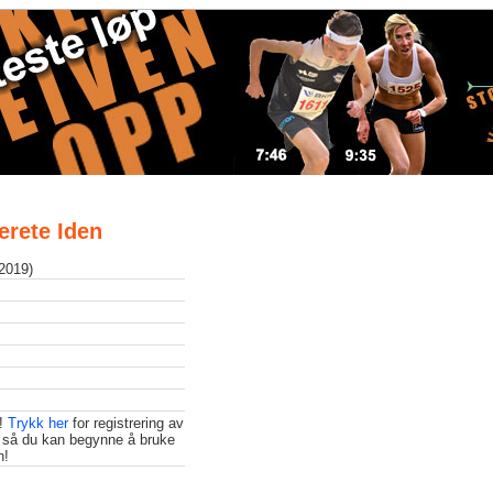
Merete Iden
 2019)
t!
Trykk her
for registrering av
 så du kan begynne å bruke
n!