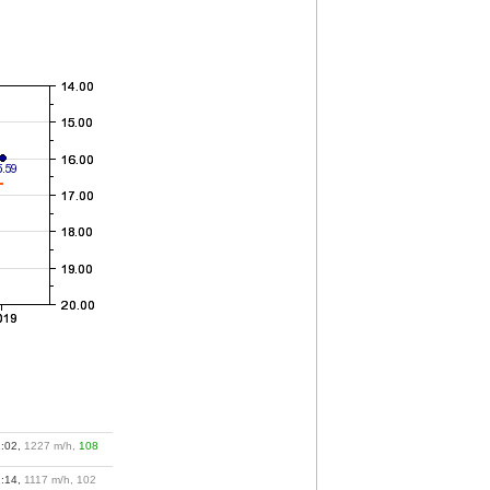
2:02,
1227 m/h,
108
2:14,
1117 m/h, 102