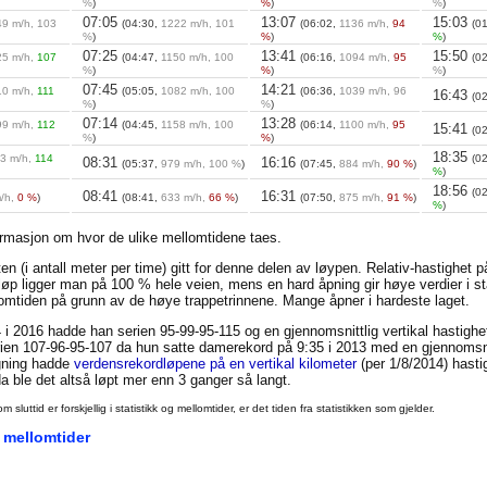
%
)
%
)
%
)
07:05
13:07
15:03
9 m/h, 103
(04:30,
1222 m/h, 101
(06:02,
1136 m/h,
94
(0
%
)
%
)
%
)
07:25
13:41
15:50
25 m/h,
107
(04:47,
1150 m/h, 100
(06:16,
1094 m/h,
95
(0
%
)
%
)
%
)
07:45
14:21
10 m/h,
111
(05:05,
1082 m/h, 100
(06:36,
1039 m/h, 96
16:43
(0
%
)
%
)
07:14
13:28
99 m/h,
112
(04:45,
1158 m/h, 100
(06:14,
1100 m/h,
95
15:41
(0
%
)
%
)
18:35
3 m/h,
114
(0
08:31
16:16
(05:37,
979 m/h, 100 %
)
(07:45,
884 m/h,
90 %
)
%
)
18:56
(0
08:41
16:31
/h,
0 %
)
(08:41,
633 m/h,
66 %
)
(07:50,
875 m/h,
91 %
)
%
)
ormasjon om hvor de ulike mellomtidene taes.
en (i antall meter per time) gitt for denne delen av løypen. Relativ-hastighet 
t løp ligger man på 100 % hele veien, mens en hard åpning gir høye verdier i st
llomtiden på grunn av de høye trappetrinnene. Mange åpner i hardeste laget.
 i 2016 hadde han serien 95-99-95-115 og en gjennomsnittlig vertikal hastigh
en 107-96-95-107 da hun satte damerekord på 9:35 i 2013 med en gjennomsnit
igning hadde
verdensrekordløpene på en vertikal kilometer
(per 1/8/2014) hasti
 ble det altså løpt mer enn 3 ganger så langt.
uttid er forskjellig i statistikk og mellomtider, er det tiden fra statistikken som gjelder.
 mellomtider