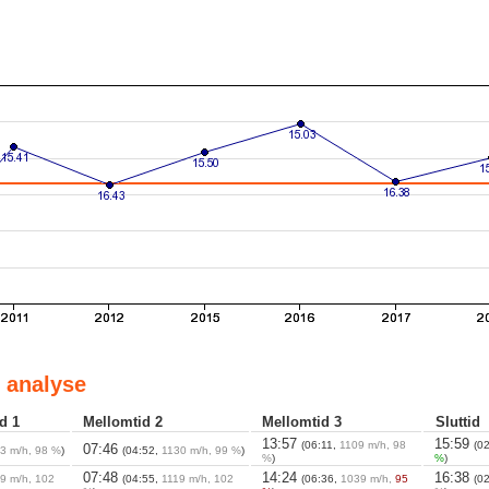
 analyse
d 1
Mellomtid 2
Mellomtid 3
Sluttid
13:57
15:59
(06:11,
1109 m/h, 98
(0
07:46
3 m/h, 98 %
)
(04:52,
1130 m/h, 99 %
)
%
)
%
)
07:48
14:24
16:38
9 m/h, 102
(04:55,
1119 m/h, 102
(06:36,
1039 m/h,
95
(0