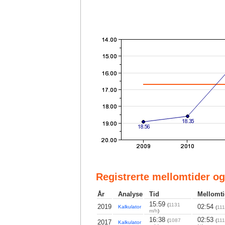
Registrerte mellomtider og
År
Analyse
Tid
Mellomti
15:59
(
1131
2019
02:54
Kalkulator
(
111
m/h
)
16:38
02:53
(
1087
(
111
2017
Kalkulator