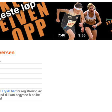
Iversen
)
t!
Trykk her
for registrering av
 så du kan begynne å bruke
n!