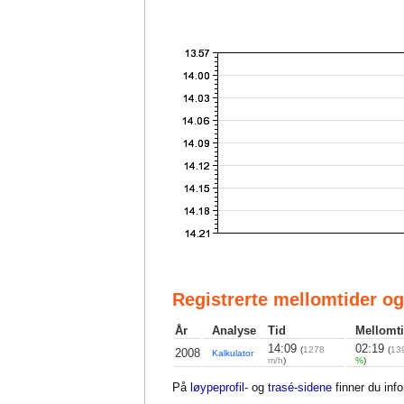
Registrerte mellomtider og
År
Analyse
Tid
Mellomti
14:09
02:19
(
1278
(
13
2008
Kalkulator
m/h
)
%
)
På
løypeprofil-
og
trasé-sidene
finner du inf