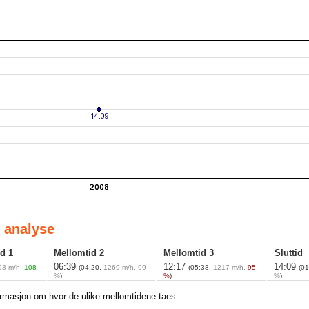
 analyse
d 1
Mellomtid 2
Mellomtid 3
Sluttid
06:39
12:17
14:09
93 m/h,
108
(04:20,
1269 m/h, 99
(05:38,
1217 m/h,
95
(0
%
)
%
)
%
)
ormasjon om hvor de ulike mellomtidene taes.