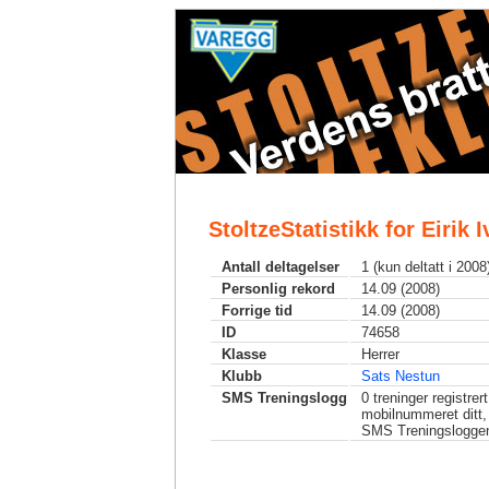
StoltzeStatistikk for Eirik 
Antall deltagelser
1 (kun deltatt i 2008
Personlig rekord
14.09 (2008)
Forrige tid
14.09 (2008)
ID
74658
Klasse
Herrer
Klubb
Sats Nestun
SMS Treningslogg
0
treninger registrer
mobilnummeret ditt,
SMS Treningslogge