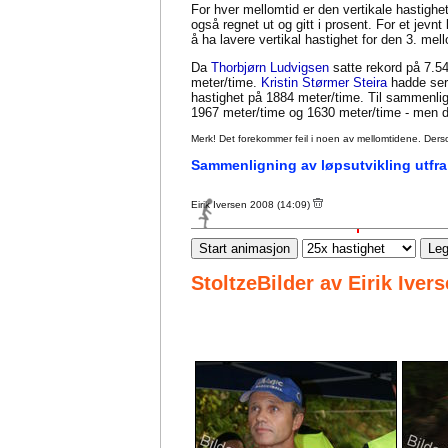
For hver mellomtid er den vertikale hastighet
også regnet ut og gitt i prosent. For et jevn
å ha lavere vertikal hastighet for den 3. me
Da
Thorbjørn Ludvigsen
satte rekord på 7.54
meter/time.
Kristin Størmer Steira
hadde seri
hastighet på 1884 meter/time. Til sammenl
1967 meter/time og 1630 meter/time - men da
Merk! Det forekommer feil i noen av mellomtidene. Dersom sl
Sammenligning av løpsutvikling utfra
Eirik Iversen 2008 (14:09)
Start animasjon
Leg
StoltzeBilder av Eirik Iver