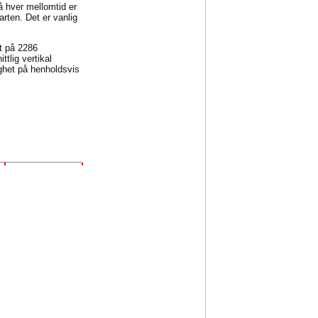
på hver mellomtid er
arten. Det er vanlig
et på 2286
tlig vertikal
ghet på henholdsvis