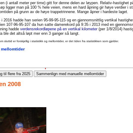
en (i antall meter per time) gitt for denne delen av løypen. Relativ-hastighet 
t løp ligger man på 100 % hele veien, mens en hard åpning gir høye verdier i st
llomtiden på grunn av de høye trappetrinnene. Mange åpner i hardeste laget.
 i 2016 hadde han serien 95-99-95-115 og en gjennomsnittlig vertikal hastigh
en 107-96-95-107 da hun satte damerekord på 9:35 i 2013 med en gjennomsnit
igning hadde
verdensrekordløpene på en vertikal kilometer
(per 1/8/2014) hasti
 ble det altså løpt mer enn 3 ganger så langt.
uttid er forskjellig i statistikk og mellomtider, er det tiden fra statistikken som gjelder.
 mellomtider
g til flere fra 2025
Sammenlign med manuelle mellomtider
sen 2008