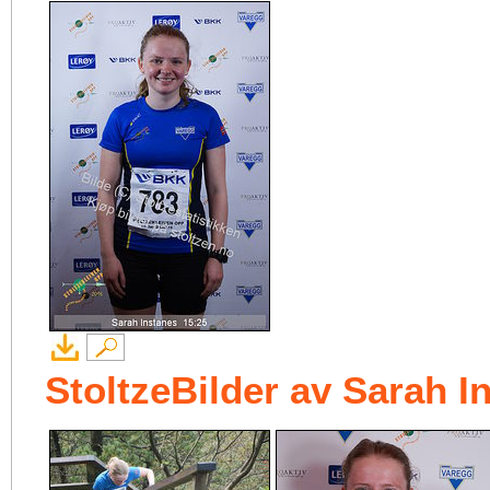
StoltzeBilder av Sarah I