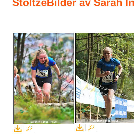
StoltzeBilder av Sarah I