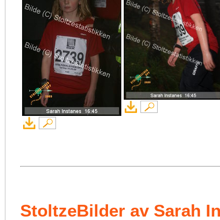
StoltzeBilder av Sarah I