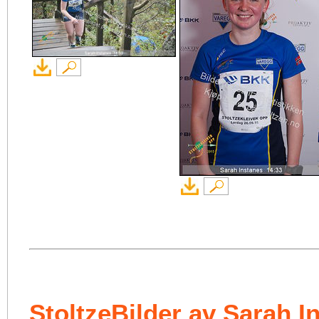
StoltzeBilder av Sarah I