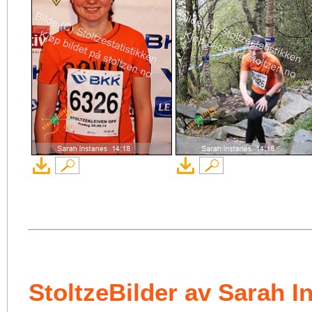
StoltzeBilder av Sarah I