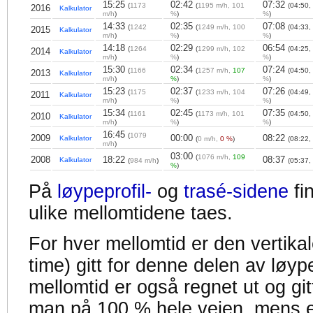
15:25
02:42
07:32
(
1173
(
1195 m/h, 101
(04:50,
2016
Kalkulator
m/h
)
%
)
%
)
14:33
02:35
07:08
(
1242
(
1249 m/h, 100
(04:33,
2015
Kalkulator
m/h
)
%
)
%
)
14:18
02:29
06:54
(
1264
(
1299 m/h, 102
(04:25,
2014
Kalkulator
m/h
)
%
)
%
)
15:30
02:34
07:24
(
1166
(
1257 m/h,
107
(04:50,
2013
Kalkulator
m/h
)
%
)
%
)
15:23
02:37
07:26
(
1175
(
1233 m/h, 104
(04:49,
2011
Kalkulator
m/h
)
%
)
%
)
15:34
02:45
07:35
(
1161
(
1173 m/h, 101
(04:50,
2010
Kalkulator
m/h
)
%
)
%
)
16:45
(
1079
2009
00:00
08:22
Kalkulator
(
0 m/h,
0 %
)
(08:22,
m/h
)
03:00
(
1076 m/h,
109
2008
18:22
08:37
Kalkulator
(
984 m/h
)
(05:37,
%
)
På
løypeprofil-
og
trasé-sidene
fi
ulike mellomtidene taes.
For hver mellomtid er den vertikal
time) gitt for denne delen av løyp
mellomtid er også regnet ut og gitt
man på 100 % hele veien, mens en