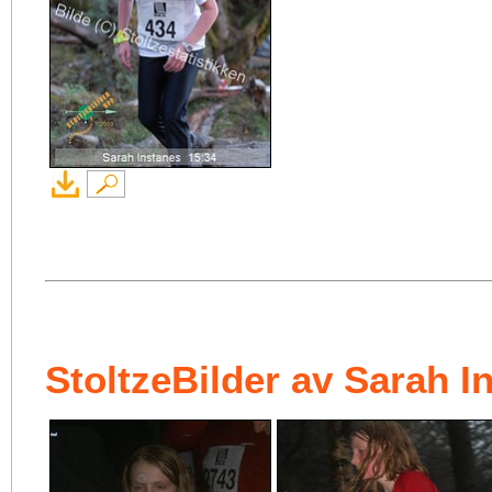
StoltzeBilder av Sarah I