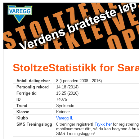
StoltzeStatistikk for Sar
Antall deltagelser
8 (i perioden 2008 - 2016)
Personlig rekord
14.18 (2014)
Forrige tid
15.25 (2016)
ID
74075
Trend
Synkende
Klasse
Kvinner
Klubb
Varegg IL
SMS Treningslogg
0
treninger registrert!
Trykk her
for registrerin
mobilnummeret ditt, så du kan begynne å bru
SMS Treningsloggen!