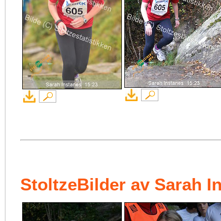
StoltzeBilder av Sarah I