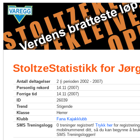
StoltzeStatistikk for Jør
Antall deltagelser
2 (i perioden 2002 - 2007)
Personlig rekord
14.11 (2007)
Forrige tid
14.11 (2007)
ID
26039
Trend
Stigende
Klasse
Herrer
Klubb
Fana Kajakklubb
SMS Treningslogg
0
treninger registrert!
Trykk her
for registrerin
mobilnummeret ditt, så du kan begynne å bru
SMS Treningsloggen!