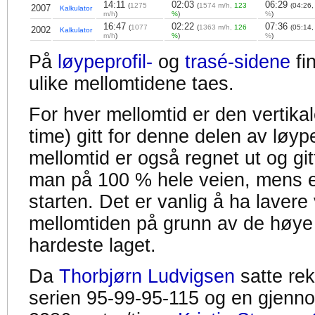
14:11
02:03
06:29
(
1275
(
1574 m/h,
123
(04:26
2007
Kalkulator
m/h
)
%
)
%
)
16:47
02:22
07:36
(
1077
(
1363 m/h,
126
(05:14
2002
Kalkulator
m/h
)
%
)
%
)
På
løypeprofil-
og
trasé-sidene
fi
ulike mellomtidene taes.
For hver mellomtid er den vertikal
time) gitt for denne delen av løyp
mellomtid er også regnet ut og gitt
man på 100 % hele veien, mens en
starten. Det er vanlig å ha lavere 
mellomtiden på grunn av de høye
hardeste laget.
Da
Thorbjørn Ludvigsen
satte re
serien 95-99-95-115 og en gjennom