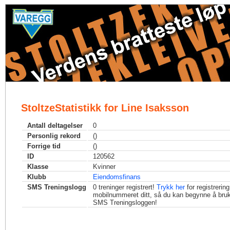
StoltzeStatistikk for Line Isaksson
Antall deltagelser
0
Personlig rekord
()
Forrige tid
()
ID
120562
Klasse
Kvinner
Klubb
Eiendomsfinans
SMS Treningslogg
0
treninger registrert!
Trykk her
for registrerin
mobilnummeret ditt, så du kan begynne å bru
SMS Treningsloggen!