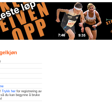
Igelkjøn
)
ane
t!
Trykk her
for registrering av
 så du kan begynne å bruke
n!