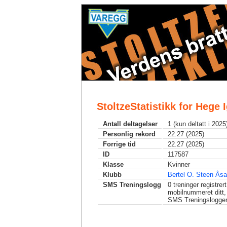
StoltzeStatistikk for Hege 
Antall deltagelser
1 (kun deltatt i 2025
Personlig rekord
22.27 (2025)
Forrige tid
22.27 (2025)
ID
117587
Klasse
Kvinner
Klubb
Bertel O. Steen Ås
SMS Treningslogg
0
treninger registrer
mobilnummeret ditt,
SMS Treningslogge