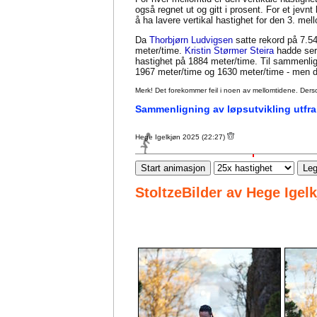
også regnet ut og gitt i prosent. For et jevn
å ha lavere vertikal hastighet for den 3. me
Da
Thorbjørn Ludvigsen
satte rekord på 7.54
meter/time.
Kristin Størmer Steira
hadde seri
hastighet på 1884 meter/time. Til sammenl
1967 meter/time og 1630 meter/time - men da
Merk! Det forekommer feil i noen av mellomtidene. Dersom sl
Sammenligning av løpsutvikling utfra
Hege Igelkjøn 2025 (22:27)
Start animasjon
Leg
StoltzeBilder av Hege Igel