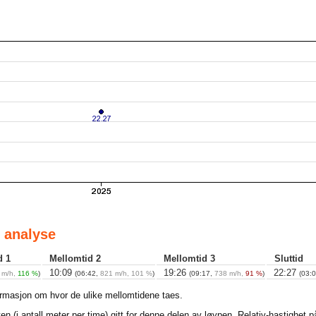
 analyse
d 1
Mellomtid 2
Mellomtid 3
Sluttid
10:09
19:26
22:27
 m/h,
116 %
)
(06:42,
821 m/h, 101 %
)
(09:17,
738 m/h,
91 %
)
(03:
ormasjon om hvor de ulike mellomtidene taes.
en (i antall meter per time) gitt for denne delen av løypen. Relativ-hastighet 