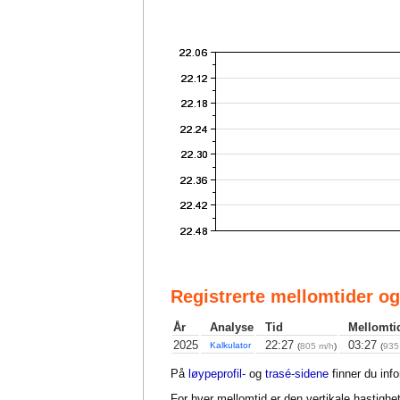
Registrerte mellomtider og
År
Analyse
Tid
Mellomti
2025
22:27
03:27
Kalkulator
(
805 m/h
)
(
935
På
løypeprofil-
og
trasé-sidene
finner du inf
For hver mellomtid er den vertikale hastighet