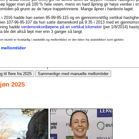
t løp ligger man på 100 % hele veien, mens en hard åpning gir høye verdier i st
llomtiden på grunn av de høye trappetrinnene. Mange åpner i hardeste laget.
 i 2016 hadde han serien 95-99-95-115 og en gjennomsnittlig vertikal hastigh
en 107-96-95-107 da hun satte damerekord på 9:35 i 2013 med en gjennomsnit
igning hadde
verdensrekordløpene på en vertikal kilometer
(per 1/8/2014) hasti
 ble det altså løpt mer enn 3 ganger så langt.
uttid er forskjellig i statistikk og mellomtider, er det tiden fra statistikken som gjelder.
 mellomtider
g til flere fra 2025
Sammenlign med manuelle mellomtider
kjøn 2025