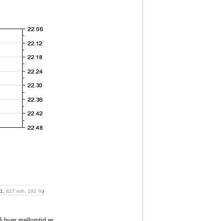
01,
827 m/h, 102 %
)
på hver mellomtid er