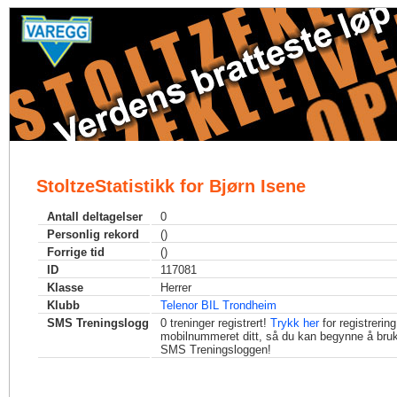
StoltzeStatistikk for Bjørn Isene
Antall deltagelser
0
Personlig rekord
()
Forrige tid
()
ID
117081
Klasse
Herrer
Klubb
Telenor BIL Trondheim
SMS Treningslogg
0
treninger registrert!
Trykk her
for registrerin
mobilnummeret ditt, så du kan begynne å bru
SMS Treningsloggen!