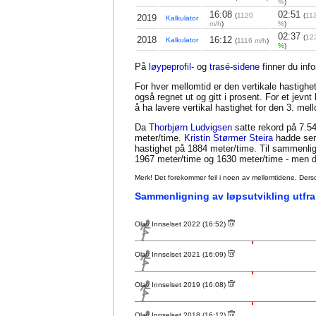
%
)
16:08
02:51
(
1120
(
11
2019
Kalkulator
m/h
)
%
)
02:37
(
12
2018
16:12
Kalkulator
(
1116 m/h
)
%
)
På
løypeprofil-
og
trasé-sidene
finner du inf
For hver mellomtid er den vertikale hastighet
også regnet ut og gitt i prosent. For et jevn
å ha lavere vertikal hastighet for den 3. me
Da
Thorbjørn Ludvigsen
satte rekord på 7.54
meter/time.
Kristin Størmer Steira
hadde seri
hastighet på 1884 meter/time. Til sammenl
1967 meter/time og 1630 meter/time - men da
Merk! Det forekommer feil i noen av mellomtidene. Dersom sl
Sammenligning av løpsutvikling utfra
Olav Innselset 2022 (16:52)
Olav Innselset 2021 (16:09)
Olav Innselset 2019 (16:08)
Olav Innselset 2018 (16:12)