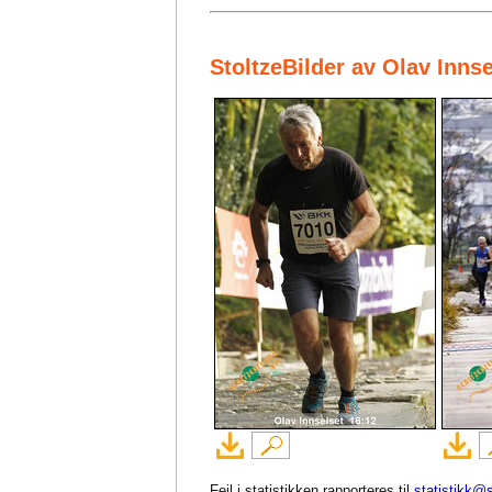
StoltzeBilder av Olav Inns
Feil i statistikken rapporteres til
statistikk@s