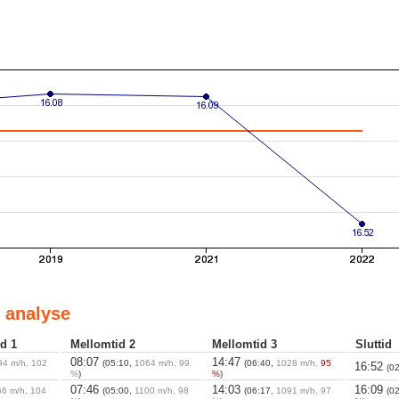
 analyse
d 1
Mellomtid 2
Mellomtid 3
Sluttid
08:07
14:47
94 m/h, 102
(05:10,
1064 m/h, 99
(06:40,
1028 m/h,
95
16:52
(0
%
)
%
)
07:46
14:03
16:09
66 m/h, 104
(05:00,
1100 m/h, 98
(06:17,
1091 m/h, 97
(0