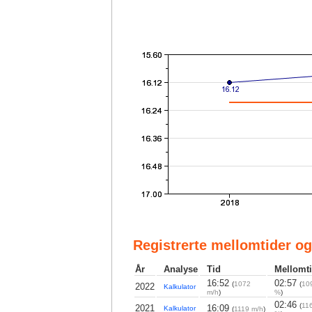
Registrerte mellomtider og
År
Analyse
Tid
Mellomti
16:52
02:57
(
1072
(
10
2022
Kalkulator
m/h
)
%
)
02:46
(
11
2021
16:09
Kalkulator
(
1119 m/h
)