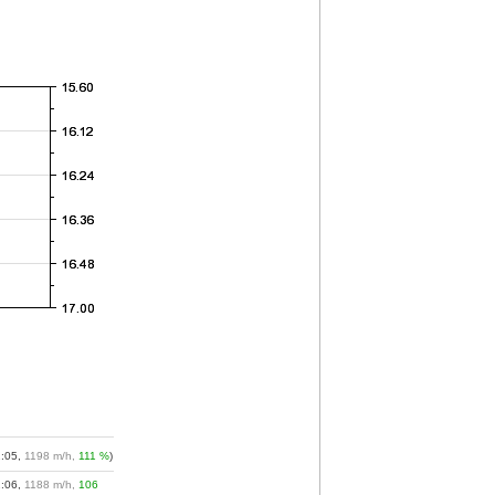
2:05,
1198 m/h,
111 %
)
2:06,
1188 m/h,
106