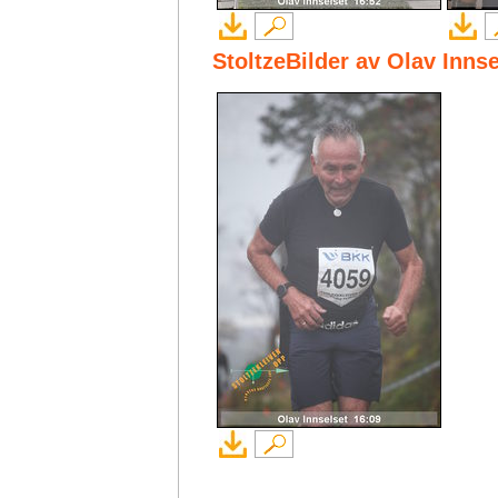
StoltzeBilder av Olav Inns