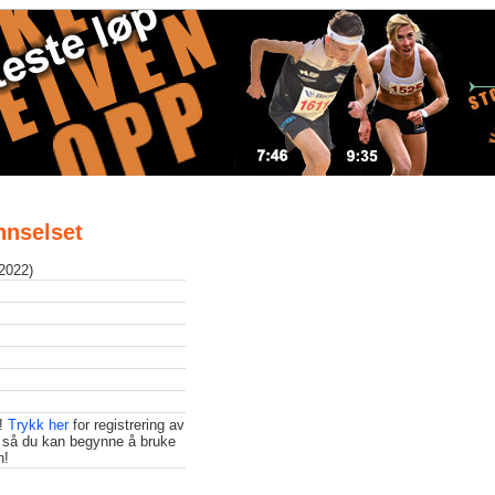
Innselset
 2022)
t!
Trykk her
for registrering av
 så du kan begynne å bruke
n!