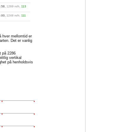
1:58,
1269 m/h,
113
2:00,
1248 m/h,
111
på hver mellomtid er
arten. Det er vanlig
et på 2286
tlig vertikal
ghet på henholdsvis