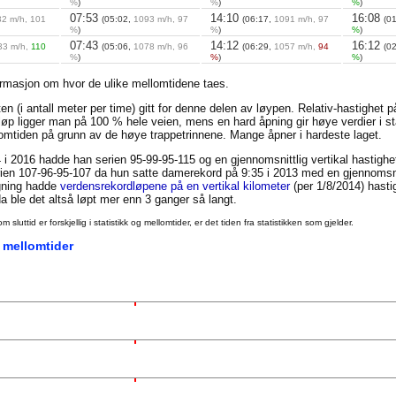
%
)
%
)
%
)
07:53
14:10
16:08
32 m/h, 101
(05:02,
1093 m/h, 97
(06:17,
1091 m/h, 97
(0
%
)
%
)
%
)
07:43
14:12
16:12
33 m/h,
110
(05:06,
1078 m/h, 96
(06:29,
1057 m/h,
94
(0
%
)
%
)
%
)
ormasjon om hvor de ulike mellomtidene taes.
en (i antall meter per time) gitt for denne delen av løypen. Relativ-hastighet 
t løp ligger man på 100 % hele veien, mens en hard åpning gir høye verdier i st
llomtiden på grunn av de høye trappetrinnene. Mange åpner i hardeste laget.
 i 2016 hadde han serien 95-99-95-115 og en gjennomsnittlig vertikal hastigh
en 107-96-95-107 da hun satte damerekord på 9:35 i 2013 med en gjennomsnit
igning hadde
verdensrekordløpene på en vertikal kilometer
(per 1/8/2014) hasti
 ble det altså løpt mer enn 3 ganger så langt.
uttid er forskjellig i statistikk og mellomtider, er det tiden fra statistikken som gjelder.
 mellomtider