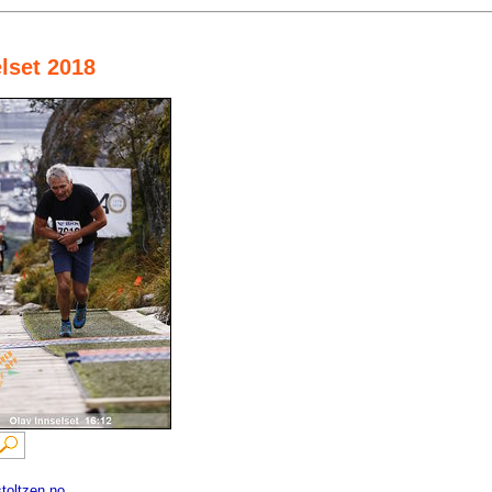
elset 2018
toltzen.no
.