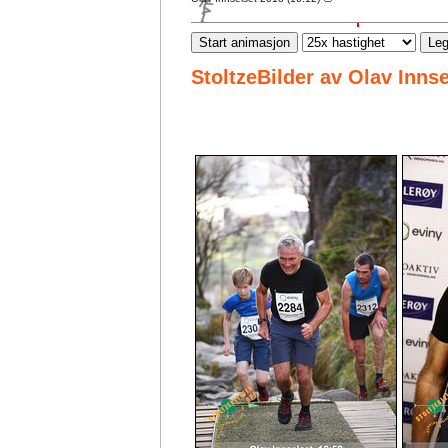
Start animasjon
Leg
StoltzeBilder av Olav Inns