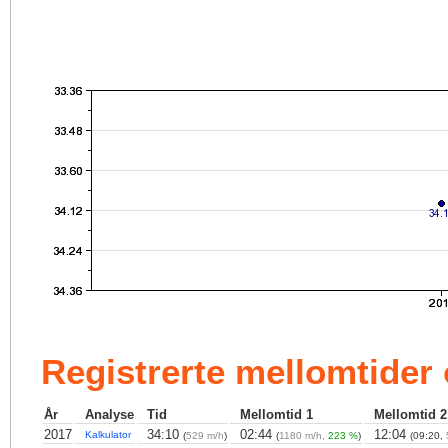
Registrerte mellomtider
År
Analyse
Tid
Mellomtid 1
Mellomtid 2
2017
34:10
02:44
12:04
Kalkulator
(
529 m/h
)
(
1180 m/h,
223 %
)
(09:20,