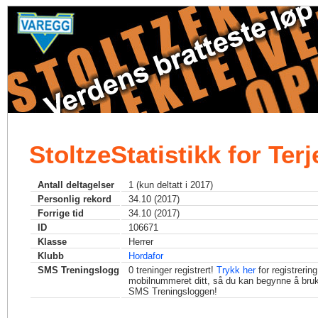
StoltzeStatistikk for Terj
Antall deltagelser
1 (kun deltatt i 2017)
Personlig rekord
34.10 (2017)
Forrige tid
34.10 (2017)
ID
106671
Klasse
Herrer
Klubb
Hordafor
SMS Treningslogg
0
treninger registrert!
Trykk her
for registrerin
mobilnummeret ditt, så du kan begynne å bru
SMS Treningsloggen!