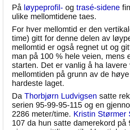
På
løypeprofil-
og
trasé-sidene
fi
ulike mellomtidene taes.
For hver mellomtid er den vertikal
time) gitt for denne delen av løyp
mellomtid er også regnet ut og gitt
man på 100 % hele veien, mens en
starten. Det er vanlig å ha lavere 
mellomtiden på grunn av de høye
hardeste laget.
Da
Thorbjørn Ludvigsen
satte re
serien 95-99-95-115 og en gjennom
2286 meter/time.
Kristin Størmer 
107 da hun satte damerekord på 