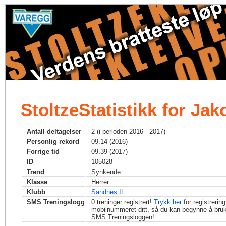
StoltzeStatistikk for Ja
Antall deltagelser
2 (i perioden 2016 - 2017)
Personlig rekord
09.14 (2016)
Forrige tid
09.39 (2017)
ID
105028
Trend
Synkende
Klasse
Herrer
Klubb
Sandnes IL
SMS Treningslogg
0
treninger registrert!
Trykk her
for registrerin
mobilnummeret ditt, så du kan begynne å bru
SMS Treningsloggen!