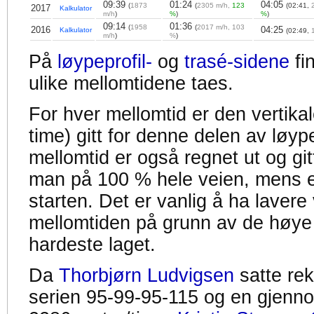
09:39
01:24
04:05
(
1873
(
2305 m/h,
123
(02:41,
2017
Kalkulator
m/h
)
%
)
%
)
09:14
01:36
(
1958
(
2017 m/h, 103
2016
04:25
Kalkulator
(02:49,
m/h
)
%
)
På
løypeprofil-
og
trasé-sidene
fi
ulike mellomtidene taes.
For hver mellomtid er den vertikal
time) gitt for denne delen av løyp
mellomtid er også regnet ut og gitt
man på 100 % hele veien, mens en
starten. Det er vanlig å ha lavere 
mellomtiden på grunn av de høye
hardeste laget.
Da
Thorbjørn Ludvigsen
satte re
serien 95-99-95-115 og en gjennom