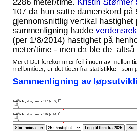
2286 meter/time.
Kristin Størmer 
107 da hun satte damerekord på 
gjennomsnittlig vertikal hastighet
sammenligning hadde
verdensrek
(per 1/8/2014) hastighet på henh
meter/time - men da ble det altså
Merk! Det forekommer feil i noen av mellomtiden
mellomtider, er det tiden fra statistikken som g
Sammenligning av løpsutvikli
Jakob Ingebrigtsen 2017 (9:39)
Jakob Ingebrigtsen 2016 (9:14)
Start animasjon
Legg til flere fra 2025
Samm