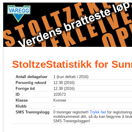
StoltzeStatistikk for Su
Antall deltagelser
1 (kun deltatt i 2016)
Personlig rekord
12.38 (2016)
Forrige tid
12.38 (2016)
ID
103573
Klasse
Kvinner
Klubb
-
SMS Treningslogg
0
treninger registrert!
Trykk her
for registrerin
mobilnummeret ditt, så du kan begynne å bru
SMS Treningsloggen!