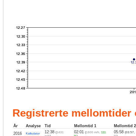
Registrerte mellomtider
År
Analyse
Tid
Mellomtid 1
Mellomtid 2
12:38
02:01
05:58
(
1431
(
1600 m/h,
111
(03:57,
2016
Kalkulator
m/h
)
%
)
%
)