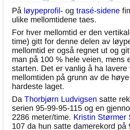
På
løypeprofil-
og
trasé-sidene
fi
ulike mellomtidene taes.
For hver mellomtid er den vertikal
time) gitt for denne delen av løyp
mellomtid er også regnet ut og gitt
man på 100 % hele veien, mens en
starten. Det er vanlig å ha lavere 
mellomtiden på grunn av de høye
hardeste laget.
Da
Thorbjørn Ludvigsen
satte re
serien 95-99-95-115 og en gjennom
2286 meter/time.
Kristin Størmer 
107 da hun satte damerekord på 