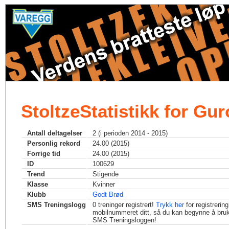
StoltzeStatistikk for Gur
Antall deltagelser
2 (i perioden 2014 - 2015)
Personlig rekord
24.00 (2015)
Forrige tid
24.00 (2015)
ID
100629
Trend
Stigende
Klasse
Kvinner
Klubb
Godt Brød
SMS Treningslogg
0
treninger registrert!
Trykk her
for registrerin
mobilnummeret ditt, så du kan begynne å bru
SMS Treningsloggen!