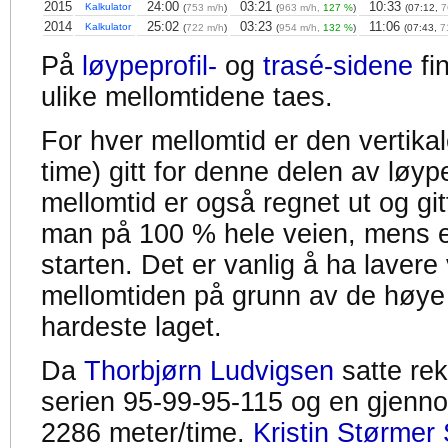
2015
24:00
03:21
10:33
Kalkulator
(
753 m/h
)
(
963 m/h,
127 %
)
(07:12,
7
2014
25:02
03:23
11:06
Kalkulator
(
722 m/h
)
(
954 m/h,
132 %
)
(07:43,
7
På
løypeprofil-
og
trasé-sidene
fi
ulike mellomtidene taes.
For hver mellomtid er den vertikal
time) gitt for denne delen av løyp
mellomtid er også regnet ut og gitt
man på 100 % hele veien, mens en
starten. Det er vanlig å ha lavere 
mellomtiden på grunn av de høye
hardeste laget.
Da
Thorbjørn Ludvigsen
satte re
serien 95-99-95-115 og en gjennom
2286 meter/time.
Kristin Størmer 