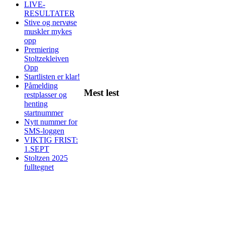
LIVE-
RESULTATER
Stive og nervøse
muskler mykes
opp
Premiering
Stoltzekleiven
Opp
Startlisten er klar!
Påmelding
Mest lest
restplasser og
henting
startnummer
Nytt nummer for
SMS-loggen
VIKTIG FRIST:
1.SEPT
Stoltzen 2025
fulltegnet