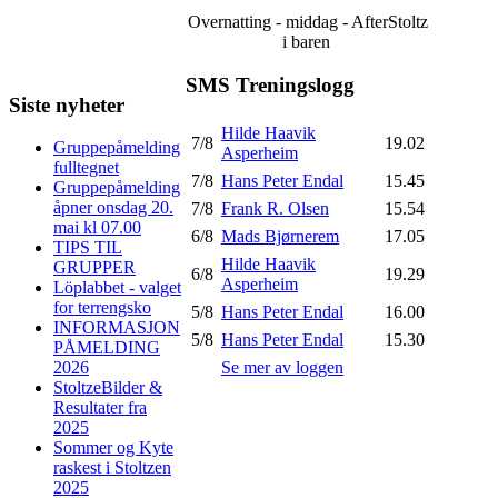
Overnatting - middag - AfterStoltz
i baren
SMS Treningslogg
Siste nyheter
Hilde Haavik
7/8
19.02
Gruppepåmelding
Asperheim
fulltegnet
7/8
Hans Peter Endal
15.45
Gruppepåmelding
åpner onsdag 20.
7/8
Frank R. Olsen
15.54
mai kl 07.00
6/8
Mads Bjørnerem
17.05
TIPS TIL
Hilde Haavik
GRUPPER
6/8
19.29
Asperheim
Löplabbet - valget
for terrengsko
5/8
Hans Peter Endal
16.00
INFORMASJON
5/8
Hans Peter Endal
15.30
PÅMELDING
Se mer av loggen
2026
StoltzeBilder &
Resultater fra
2025
Sommer og Kyte
raskest i Stoltzen
2025