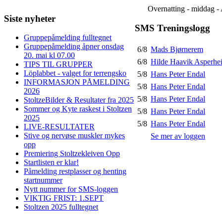
Overnatting - middag - 
Siste nyheter
SMS Treningslogg
Gruppepåmelding fulltegnet
Gruppepåmelding åpner onsdag
6/8
Mads Bjørnerem
20. mai kl 07.00
6/8
Hilde Haavik Asperhe
TIPS TIL GRUPPER
Löplabbet - valget for terrengsko
5/8
Hans Peter Endal
INFORMASJON PÅMELDING
5/8
Hans Peter Endal
2026
5/8
Hans Peter Endal
StoltzeBilder & Resultater fra 2025
Sommer og Kyte raskest i Stoltzen
5/8
Hans Peter Endal
2025
5/8
Hans Peter Endal
LIVE-RESULTATER
Stive og nervøse muskler mykes
Se mer av loggen
opp
Premiering Stoltzekleiven Opp
Startlisten er klar!
Påmelding restplasser og henting
startnummer
Nytt nummer for SMS-loggen
VIKTIG FRIST: 1.SEPT
Stoltzen 2025 fulltegnet