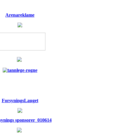
Arenareklame
ForsyningsLauget