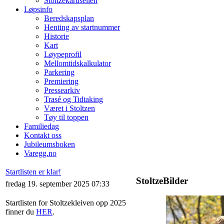
Stoltzekarusellen
Løpsinfo
Beredskapsplan
Henting av startnummer
Historie
Kart
Løypeprofil
Mellomtidskalkulator
Parkering
Premiering
Pressearkiv
Trasé og Tidtaking
Været i Stoltzen
Tøy til toppen
Familiedag
Kontakt oss
Jubileumsboken
Varegg.no
Startlisten er klar!
StoltzeBilder
fredag 19. september 2025 07:33
Startlisten for Stoltzekleiven opp 2025
finner du
HER
.