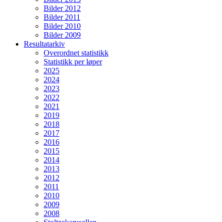
Bilder 2012
Bilder 2011
Bilder 2010
Bilder 2009
Resultatarkiv
Overordnet statistikk
Statistikk per løper
2025
2024
2023
2022
2021
2019
2018
2017
2016
2015
2014
2013
2012
2011
2010
2009
2008