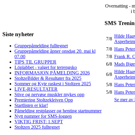
Overnatting - m
i 
SMS Trenin
Siste nyheter
Hilde Haa
7/8
Asperheim
Gruppepåmelding fulltegnet
7/8
Hans Peter
Gruppepåmelding åpner onsdag 20. mai kl
7/8
Frank R. 
07.00
TIPS TIL GRUPPER
6/8
Mads Bjør
Löplabbet - valget for terrengsko
Hilde Haa
INFORMASJON PÅMELDING 2026
6/8
Asperheim
StoltzeBilder & Resultater fra 2025
Sommer og Kyte raskest i Stoltzen 2025
5/8
Hans Peter
LIVE-RESULTATER
5/8
Hans Peter
Stive og nervøse muskler mykes opp
Se mer av 
Premiering Stoltzekleiven Opp
Startlisten er klar!
Påmelding restplasser og henting startnummer
Nytt nummer for SMS-loggen
VIKTIG FRIST: 1.SEPT
Stoltzen 2025 fulltegnet