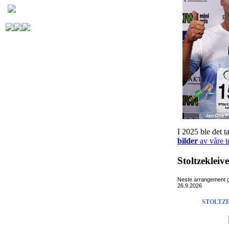
I 2025 ble det t
bilder
av våre t
Stoltzeklei
Neste arrangement g
26.9.2026
STOLTZ