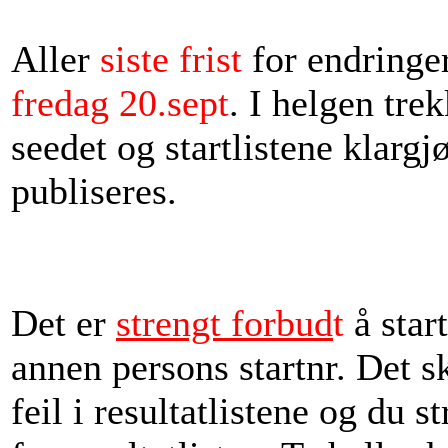
Aller
siste frist
for endringer
fredag 20.sept
. I helgen tre
seedet og startlistene klargj
publiseres.
Det er
strengt forbud
t
å star
annen persons startnr. Det s
feil i resultatlistene og du s